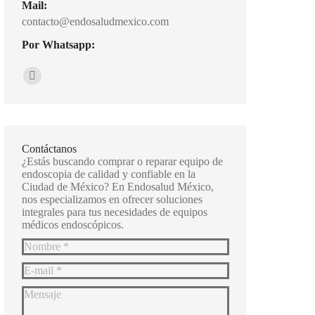
Mail:
contacto@endosaludmexico.com
Por Whatsapp:
Encuéntranos en:
Whatsapp
page
opens
in
Contáctanos
new
¿Estás buscando comprar o reparar equipo de
endoscopia de calidad y confiable en la
window
Ciudad de México? En Endosalud México,
nos especializamos en ofrecer soluciones
integrales para tus necesidades de equipos
médicos endoscópicos.
Nombre *
E-mail *
Mensaje