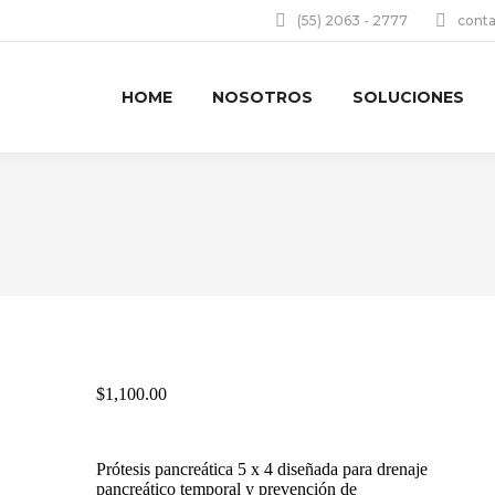
(55) 2063 - 2777
cont
HOME
NOSOTROS
SOLUCIONES
$
1,100.00
Prótesis pancreática 5 x 4 diseñada para drenaje
pancreático temporal y prevención de