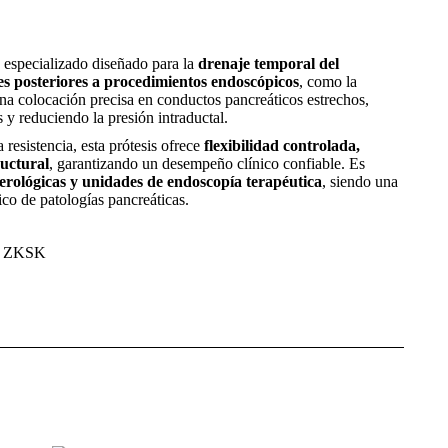
 especializado diseñado para la
drenaje temporal del
s posteriores a procedimientos endoscópicos
, como la
a colocación precisa en conductos pancreáticos estrechos,
s y reduciendo la presión intraductal.
resistencia, esta prótesis ofrece
flexibilidad controlada,
ructural
, garantizando un desempeño clínico confiable. Es
nterológicas y unidades de endoscopía terapéutica
, siendo una
ico de patologías pancreáticas.
i, ZKSK