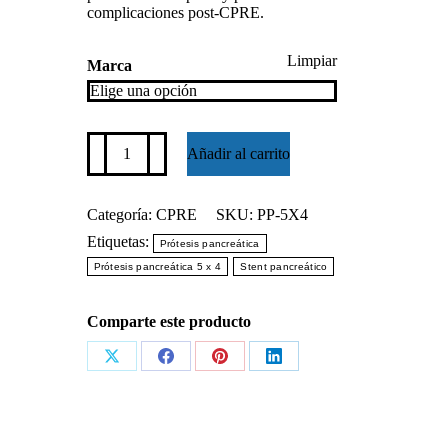
complicaciones post-CPRE.
Limpiar
Marca
Prótesis
Añadir al carrito
pancreática
5
x
4
Categoría:
CPRE
SKU:
PP-5X4
cantidad
Etiquetas:
Prótesis pancreática
Prótesis pancreática 5 x 4
Stent pancreático
Comparte este producto
Share
Share
Share
Share
on
on
on
on
X
Facebook
Pinterest
LinkedIn