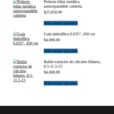
Prótesis biliar metálica
autoexpandible cubierta
$
25,850.00
Este
Seleccionar opciones
producto
tiene
Guía hidrofílica 0.035”, 450 cm
múltiples
$
4,000.00
variantes.
Las
opciones
Este
Seleccionar opciones
se
producto
pueden
tiene
Balón extractor de cálculos biliares,
elegir
múltiples
8.5-11.5-15
en
variantes.
$
4,000.00
la
Las
página
opciones
de
se
Este
Seleccionar opciones
producto
pueden
producto
elegir
tiene
en
múltiples
la
variantes.
página
Las
de
opciones