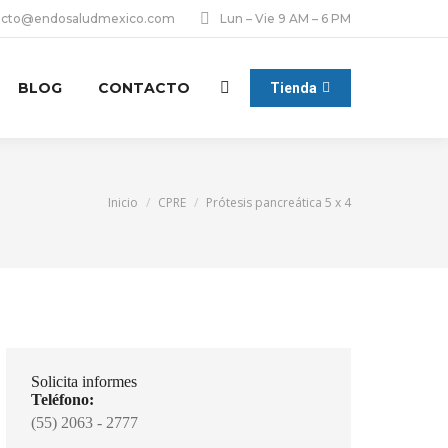
acto@endosaludmexico.com
Lun – Vie 9 AM – 6 PM
BLOG
CONTACTO
Buscar:
Tienda
Estás aquí:
Inicio
CPRE
Prótesis pancreática 5 x 4
Solicita informes
Teléfono:
(55) 2063 - 2777