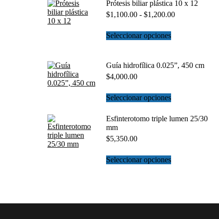
Prótesis biliar plástica 10 x 12
Rango
$
1,100.00
-
$
1,200.00
de
precios:
Este
Seleccionar opciones
desde
producto
$1,100.00
tiene
hasta
múltiples
Guía hidrofílica 0.025”, 450 cm
$1,200.00
variantes.
$
4,000.00
Las
opciones
se
Este
Seleccionar opciones
pueden
producto
elegir
tiene
Esfinterotomo triple lumen 25/30
en
múltiples
mm
la
variantes.
$
5,350.00
página
Las
de
opciones
producto
se
Este
Seleccionar opciones
pueden
producto
elegir
tiene
en
múltiples
la
variantes.
página
Las
de
opciones