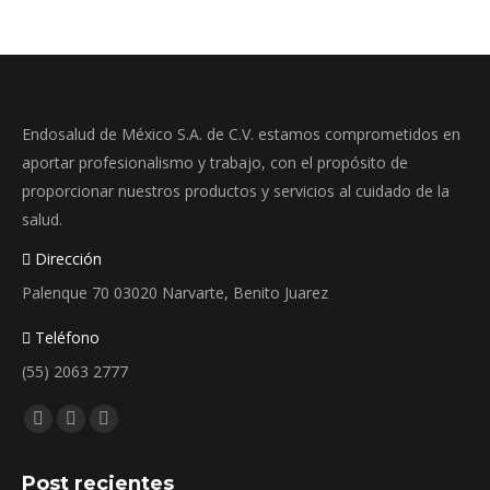
opciones
se
pueden
elegir
Endosalud de México S.A. de C.V. estamos comprometidos en
en
aportar profesionalismo y trabajo, con el propósito de
la
proporcionar nuestros productos y servicios al cuidado de la
página
salud.
de
producto
Dirección
Palenque 70 03020 Narvarte, Benito Juarez
Teléfono
(55) 2063 2777
Encuéntranos en:
Facebook
Instagram
Whatsapp
page
page
page
Post recientes
opens
opens
opens