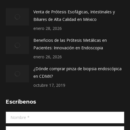
in
in
in
Venta de Prótesis Esofágicas, Intestinales y
new
new
new
Biliares de Alta Calidad en México
window
window
window
enero 28, 2026
Beneficios de las Prótesis Metálicas en
Pacientes: Innovación en Endoscopia
enero 26, 2026
¿Dónde comprar pinza de biopsia endoscópica
en CDMX?
octubre 17, 2019
Escríbenos
Nombre *
E-mail *