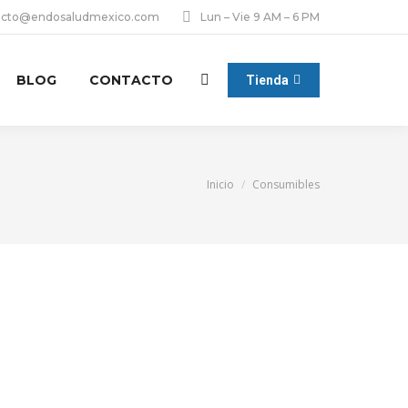
acto@endosaludmexico.com
Lun – Vie 9 AM – 6 PM
BLOG
CONTACTO
Tienda
Buscar:
Estás aquí:
Inicio
Consumibles