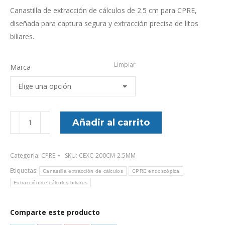
Canastilla de extracción de cálculos de 2.5 cm para CPRE,
diseñada para captura segura y extracción precisa de litos
biliares.
Limpiar
Marca
Canastilla
Añadir al carrito
extracción
de
Categoría:
CPRE
SKU:
CEXC-200CM-2.5MM
cálculos
2.5
Etiquetas:
Canastilla extracción de cálculos
CPRE endoscópica
cm
Extracción de cálculos biliares
cantidad
Comparte este producto