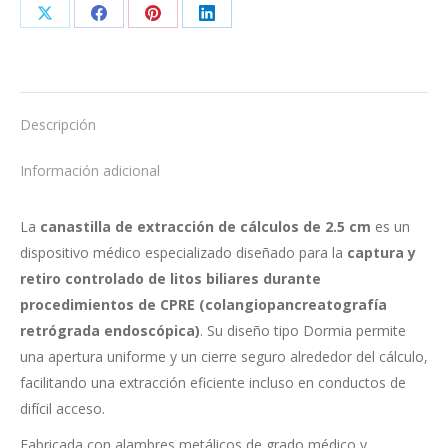
Share
Share
Share
Share
on
on
on
on
X
Facebook
Pinterest
LinkedIn
Descripción
Información adicional
La
canastilla de extracción de cálculos de 2.5 cm
es un
dispositivo médico especializado diseñado para la
captura y
retiro controlado de litos biliares durante
procedimientos de CPRE (colangiopancreatografía
retrógrada endoscópica)
. Su diseño tipo Dormia permite
una apertura uniforme y un cierre seguro alrededor del cálculo,
facilitando una extracción eficiente incluso en conductos de
difícil acceso.
Fabricada con alambres metálicos de grado médico y