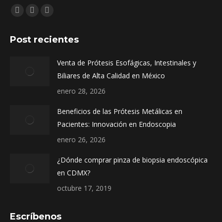
Encuéntranos en:
Facebook
Instagram
Whatsapp
page
page
page
Post recientes
opens
opens
opens
in
in
in
Venta de Prótesis Esofágicas, Intestinales y
new
new
new
Biliares de Alta Calidad en México
window
window
window
enero 28, 2026
Beneficios de las Prótesis Metálicas en
Pacientes: Innovación en Endoscopia
enero 26, 2026
¿Dónde comprar pinza de biopsia endoscópica
en CDMX?
octubre 17, 2019
Escríbenos