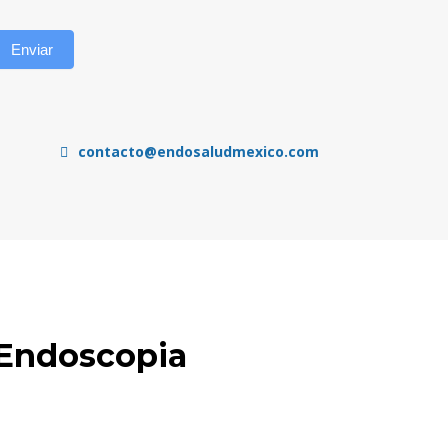
Enviar
contacto@endosaludmexico.com
 Endoscopia
tecnología confiable.