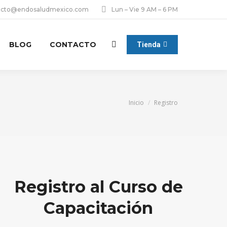
acto@endosaludmexico.com
Lun – Vie 9 AM – 6 PM
BLOG
CONTACTO
Tienda
Buscar:
Estás aquí:
Inicio
Registro
Registro al Curso de
Capacitación