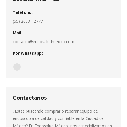
Las
la
opciones
Teléfono:
página
se
(55) 2063 - 2777
de
pueden
producto
elegir
Mail:
en
contacto@endosaludmexico.com
la
Por Whatsapp:
página
de
Encuéntranos en:
producto
Whatsapp
page
opens
in
Contáctanos
new
window
¿Estás buscando comprar o reparar equipo de
endoscopia de calidad y confiable en la Ciudad de
México? En Endosalud México, nos especializamos en