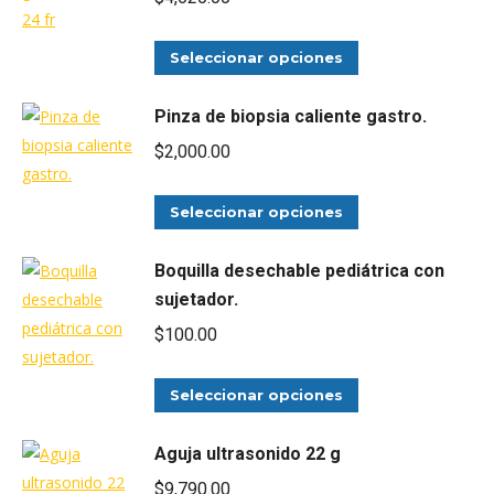
Este
Seleccionar opciones
producto
tiene
Pinza de biopsia caliente gastro.
múltiples
$
2,000.00
variantes.
Las
Este
Seleccionar opciones
opciones
producto
se
tiene
Boquilla desechable pediátrica con
pueden
múltiples
sujetador.
elegir
variantes.
$
100.00
en
Las
la
opciones
Este
Seleccionar opciones
página
se
producto
de
pueden
tiene
Aguja ultrasonido 22 g
producto
elegir
múltiples
$
9,790.00