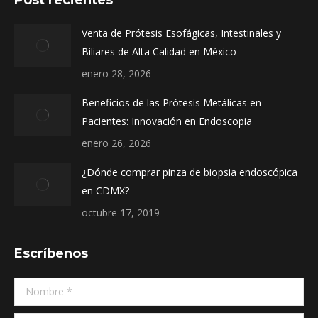
Post recientes
opens
opens
opens
in
in
in
Venta de Prótesis Esofágicas, Intestinales y
new
new
new
Biliares de Alta Calidad en México
window
window
window
enero 28, 2026
Beneficios de las Prótesis Metálicas en
Pacientes: Innovación en Endoscopia
enero 26, 2026
¿Dónde comprar pinza de biopsia endoscópica
en CDMX?
octubre 17, 2019
Escríbenos
Nombre *