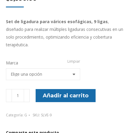
Set de ligadura para várices esofágicas, 9 ligas
,
diseñado para realizar múltiples ligaduras consecutivas en un
solo procedimiento, optimizando eficiencia y cobertura
terapéutica.
Limpiar
Marca
Set
Añadir al carrito
de
ligadura
Categoría:
G
SKU:
SLVE-9
para
várices
esofágicas
Comparte este producto