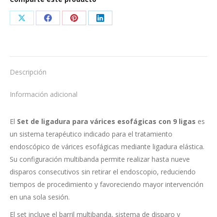
9
ligas
Share
Share
Share
Share
cantidad
on
on
on
on
X
Facebook
Pinterest
LinkedIn
Descripción
Información adicional
El
Set de ligadura para várices esofágicas con 9 ligas
es
un sistema terapéutico indicado para el tratamiento
endoscópico de várices esofágicas mediante ligadura elástica.
Su configuración multibanda permite realizar hasta nueve
disparos consecutivos sin retirar el endoscopio, reduciendo
tiempos de procedimiento y favoreciendo mayor intervención
en una sola sesión.
El set incluye el barril multibanda, sistema de disparo y