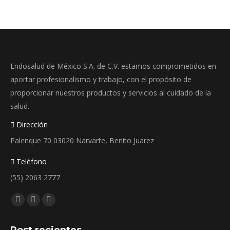
Endosalud de México S.A. de C.V. estamos comprometidos en
aportar profesionalismo y trabajo, con el propósito de
proporcionar nuestros productos y servicios al cuidado de la
salud.
Dirección
Palenque 70 03020 Narvarte, Benito Juarez
Teléfono
(55) 2063 2777
Encuéntranos en:
Facebook
Instagram
Whatsapp
page
page
page