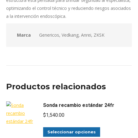
estructura está pensada para brindar seguridad al especialista,
optimizando el control técnico y reduciendo riesgos asociados
a la intervención endoscópica.
Marca
Genericos, Vedkang, Anrei, ZKSK
Productos relacionados
Sonda recambio estándar 24fr
$
1,540.00
Este
Seleccionar opciones