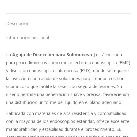
on
on
on
on
X
Facebook
Pinterest
LinkedIn
Descripción
Información adicional
La
Aguja de Disección para Submucosa J
está indicada
para procedimientos como mucosectomía endoscópica (EMR)
y disección endoscópica submucosa (ESD), donde se requiere
la inyección controlada de soluciones para crear un colchón
submucoso que facilite la resección segura de lesiones. Su
diseño permite una penetración suave y precisa, favoreciendo
una distribución uniforme del líquido en el plano adecuado.
Fabricada con materiales de alta resistencia y compatibilidad
con la mayoría de los endoscopios estándar, ofrece excelente
maniobrabilidad y estabilidad durante el procedimiento. Su