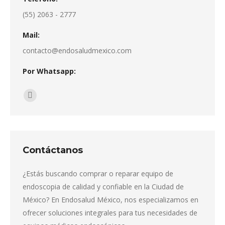
página
se
(55) 2063 - 2777
de
pueden
producto
elegir
Mail:
en
contacto@endosaludmexico.com
la
Por Whatsapp:
página
de
Encuéntranos en:
producto
Whatsapp
page
opens
in
Contáctanos
new
window
¿Estás buscando comprar o reparar equipo de
endoscopia de calidad y confiable en la Ciudad de
México? En Endosalud México, nos especializamos en
ofrecer soluciones integrales para tus necesidades de