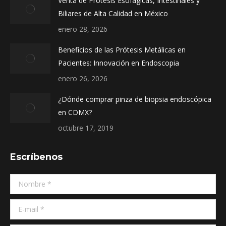
Venta de Prótesis Esofágicas, Intestinales y
new
new
new
Biliares de Alta Calidad en México
window
window
window
enero 28, 2026
Beneficios de las Prótesis Metálicas en
Pacientes: Innovación en Endoscopia
enero 26, 2026
¿Dónde comprar pinza de biopsia endoscópica
en CDMX?
octubre 17, 2019
Escríbenos
Nombre *
E-mail *