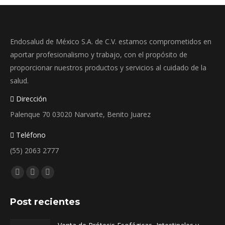
Endosalud de México S.A. de C.V. estamos comprometidos en
aportar profesionalismo y trabajo, con el propósito de
proporcionar nuestros productos y servicios al cuidado de la
salud.
Dirección
Palenque 70 03020 Narvarte, Benito Juarez
Teléfono
(55) 2063 2777
Encuéntranos en:
Facebook
Instagram
Whatsapp
page
page
page
Post recientes
opens
opens
opens
in
in
in