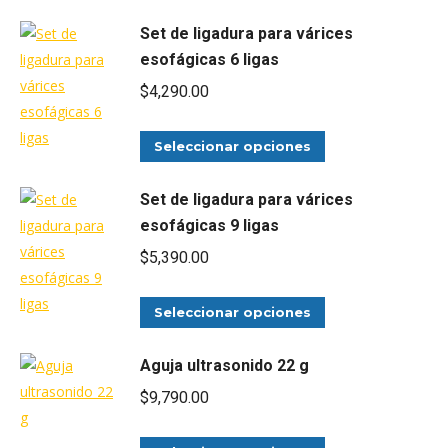
producto
tiene
Set de ligadura para várices
múltiples
esofágicas 6 ligas
variantes.
$
4,290.00
Las
opciones
Este
Seleccionar opciones
se
producto
pueden
tiene
Set de ligadura para várices
elegir
múltiples
esofágicas 9 ligas
en
variantes.
$
5,390.00
la
Las
página
opciones
Este
Seleccionar opciones
de
se
producto
producto
pueden
tiene
Aguja ultrasonido 22 g
elegir
múltiples
$
9,790.00
en
variantes.
la
Las