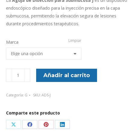
La
Aguja de Disección para Submucosa J
es un dispositivo
endoscópico diseñado para la inyección precisa en la capa
submucosa, permitiendo la elevación segura de lesiones
durante procedimientos terapéuticos.
Limpiar
Marca
Aguja
Añadir al carrito
de
disección
Categoría:
G
SKU:
ADS-J
para
submucosa
J
Comparte este producto
cantidad
Share
Share
Share
Share