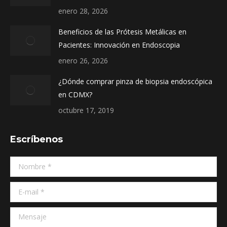
window
window
window
enero 28, 2026
Beneficios de las Prótesis Metálicas en
Pacientes: Innovación en Endoscopia
enero 26, 2026
¿Dónde comprar pinza de biopsia endoscópica
en CDMX?
octubre 17, 2019
Escríbenos
Nombre *
E-mail *
Mensaje