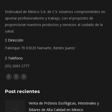
elegir
Endosalud de México S.A. de C.V. estamos comprometidos en
en
aportar profesionalismo y trabajo, con el propósito de
la
proporcionar nuestros productos y servicios al cuidado de la
página
salud.
de
producto
Dirección
Palenque 70 03020 Narvarte, Benito Juarez
Teléfono
(55) 2063 2777
Encuéntranos en:
Facebook
Instagram
Whatsapp
page
page
page
Post recientes
opens
opens
opens
in
in
in
Venta de Prótesis Esofágicas, Intestinales y
new
new
new
Biliares de Alta Calidad en México