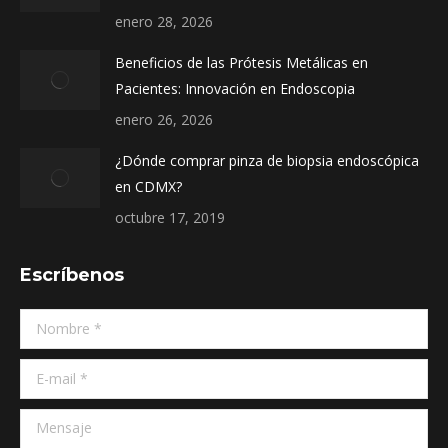
window
window
window
enero 28, 2026
Beneficios de las Prótesis Metálicas en
Pacientes: Innovación en Endoscopia
enero 26, 2026
¿Dónde comprar pinza de biopsia endoscópica
en CDMX?
octubre 17, 2019
Escríbenos
Nombre *
E-mail *
Mensaje