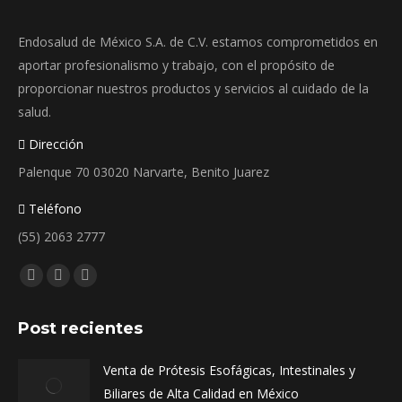
elegir
Endosalud de México S.A. de C.V. estamos comprometidos en
en
aportar profesionalismo y trabajo, con el propósito de
la
proporcionar nuestros productos y servicios al cuidado de la
página
salud.
de
producto
Dirección
Palenque 70 03020 Narvarte, Benito Juarez
Teléfono
(55) 2063 2777
Encuéntranos en:
Facebook
Instagram
Whatsapp
page
page
page
Post recientes
opens
opens
opens
in
in
in
Venta de Prótesis Esofágicas, Intestinales y
new
new
new
Biliares de Alta Calidad en México