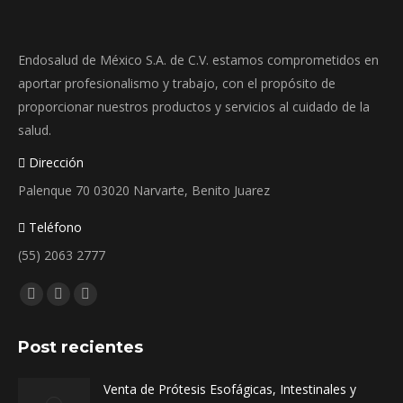
pueden
elegir
Endosalud de México S.A. de C.V. estamos comprometidos en
en
aportar profesionalismo y trabajo, con el propósito de
la
proporcionar nuestros productos y servicios al cuidado de la
página
salud.
de
producto
Dirección
Palenque 70 03020 Narvarte, Benito Juarez
Teléfono
(55) 2063 2777
Encuéntranos en:
Facebook
Instagram
Whatsapp
page
page
page
Post recientes
opens
opens
opens
in
in
in
Venta de Prótesis Esofágicas, Intestinales y
new
new
new