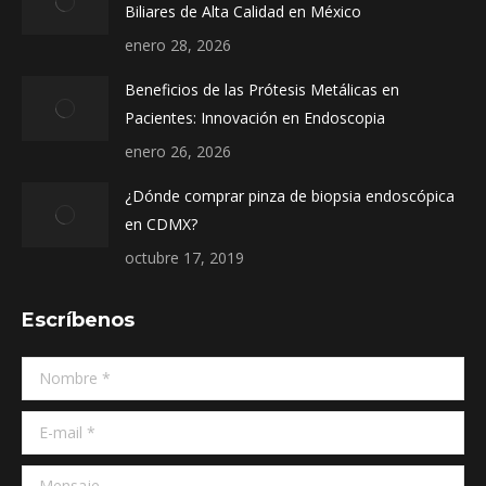
Biliares de Alta Calidad en México
window
window
window
enero 28, 2026
Beneficios de las Prótesis Metálicas en
Pacientes: Innovación en Endoscopia
enero 26, 2026
¿Dónde comprar pinza de biopsia endoscópica
en CDMX?
octubre 17, 2019
Escríbenos
Nombre *
E-mail *
Mensaje