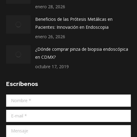
window
window
window
enero 28, 2026
Beneficios de las Prótesis Metálicas en
Pacientes: Innovación en Endoscopia
enero 26, 2026
¿Dónde comprar pinza de biopsia endoscópica
en CDMX?
octubre 17, 2019
Escríbenos
Nombre *
E-mail *
Mensaje