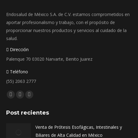
elegir
Endosalud de México S.A. de C.V. estamos comprometidos en
en
aportar profesionalismo y trabajo, con el propósito de
la
proporcionar nuestros productos y servicios al cuidado de la
página
salud.
de
producto
Dirección
Palenque 70 03020 Narvarte, Benito Juarez
Teléfono
(55) 2063 2777
Encuéntranos en:
Facebook
Instagram
Whatsapp
page
page
page
Post recientes
opens
opens
opens
in
in
in
Venta de Prótesis Esofágicas, Intestinales y
new
new
new
Biliares de Alta Calidad en México