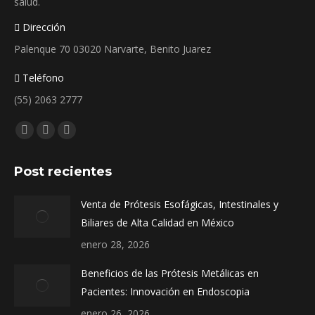
salud.
Dirección
Palenque 70 03020 Narvarte, Benito Juarez
Teléfono
(55) 2063 2777
Encuéntranos en:
Facebook
Instagram
Whatsapp
page
page
page
Post recientes
opens
opens
opens
in
in
in
Venta de Prótesis Esofágicas, Intestinales y
new
new
new
Biliares de Alta Calidad en México
window
window
window
enero 28, 2026
Beneficios de las Prótesis Metálicas en
Pacientes: Innovación en Endoscopia
enero 26, 2026