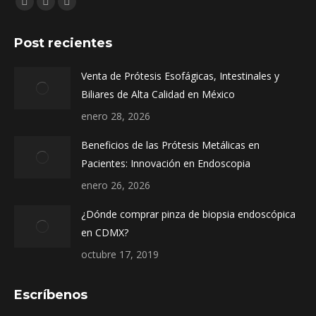
Facebook
Instagram
Whatsapp
page
page
page
Post recientes
opens
opens
opens
in
in
in
Venta de Prótesis Esofágicas, Intestinales y
new
new
new
Biliares de Alta Calidad en México
window
window
window
enero 28, 2026
Beneficios de las Prótesis Metálicas en
Pacientes: Innovación en Endoscopia
enero 26, 2026
¿Dónde comprar pinza de biopsia endoscópica
en CDMX?
octubre 17, 2019
Escríbenos