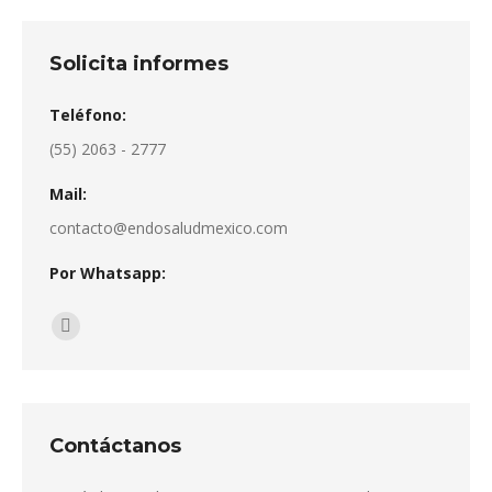
Solicita informes
Teléfono:
(55) 2063 - 2777
Mail:
contacto@endosaludmexico.com
Por Whatsapp:
Encuéntranos en:
Whatsapp
page
opens
in
Contáctanos
new
window